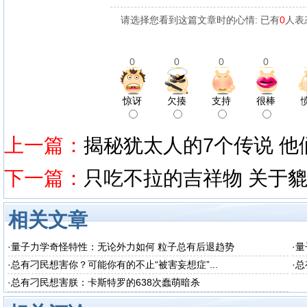
请选择您看到这篇文章时的心情: 已有
0
人表
0
0
0
0
惊讶
欠揍
支持
很棒
上一篇：
揭秘犹太人的7个传说 
下一篇：
只吃不拉的吉祥物 关于
相关文章
·
量子力学奇怪特性：无论外力如何 粒子总有后退趋势
·
量
·
总有刁民想害你？可能你有的不止“被害妄想症”...
·
总
·
总有刁民想害朕：卡斯特罗的638次蠢萌暗杀