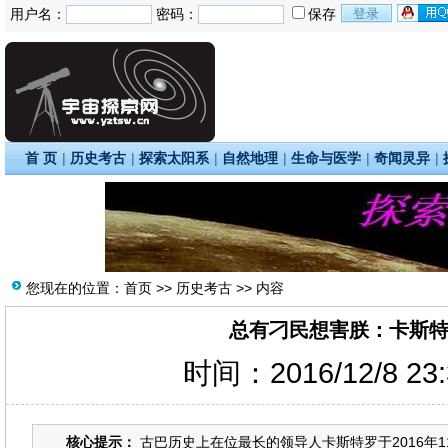
用户名：
密码：
保存
首 页
|
历史考古
|
探索太阳系
|
自然地理
|
生命与医学
|
奇闻灵异
|
您现在的位置：
首页
>>
历史考古
>> 内容
总有刁民想害朕：卡斯特
时间：2016/12/8 23
核心提示：
古巴历史上在位最长的领导人卡斯特罗于2016年1