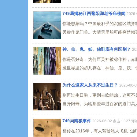
749局揭秘江西鄱阳湖老爷庙秘闻
2026
你能想象吗？中国最邪乎的沉船区域并
民称作鬼门关。大晴天里船可能突然倾覆
神、仙、鬼、妖、佛到底有何区别？
20
你是否好奇，为何巨灵神被称作神，赤
魔世界里的超凡存在，神仙、鬼、妖、佛
为什么道家人从来不过生日？
2026-06
别再过生日啦，更别去吹蜡烛，这可不
自身阳寿。为啥那些年过百岁的道门高人
749局南极事件
2026-06-02 点击：127 评
相传在2016年，有人驾驶私人飞机飞