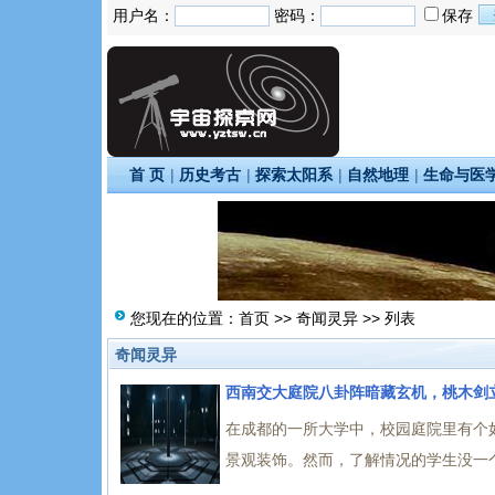
用户名：
密码：
保存
首 页
|
历史考古
|
探索太阳系
|
自然地理
|
生命与医
您现在的位置：
首页
>>
奇闻灵异
>> 列表
奇闻灵异
西南交大庭院八卦阵暗藏玄机，桃木剑
在成都的一所大学中，校园庭院里有个
景观装饰。然而，了解情况的学生没一个