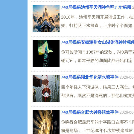
749局揭秘池州平天湖神龟拜九华秘闻
2016年，池州平天湖开展清淤工作，
矮。打捞队下水探查，上岸时个个面如土
749局揭秘安徽滁州女山湖倒流神针秘
你可曾听闻？1987年的深秋，749
碰到它，原本平静的湖面陡然开始倒流，
749局揭秘湖北怀化清水塘事件
2026-0
四个年轻人下河游泳，结果三人溺亡。
都没有。既然不是淹死的，那他们究竟是
749局揭秘合肥大钟楼镇煞事件
2026-0
你晓得合肥最邪乎的十字路口在哪不？
前是刑场，上世纪80年代大钟楼建成后