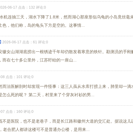
2026-06-17 点击：132 评论:0
抽水机连抽三天，湖水下降了1.8米，然而湖心那座形似乌龟的小岛竟丝毫
色，他们称，岛的龟头下方是空的。这事情...
闻
2026-06-17 点击：61 评论:0
局于安徽女山湖湖底捞出一根锈迹千年却仍散发着寒意的铁针。勘测员的手刚
而在七十多公里外，江苏盱眙的一座山...
6-08 点击：101 评论:0
然而法医解剖时却发现一件怪事：这三人虽从水库打捞上来，肺里却一滴
怎么死的呢？ 第二天，村里来了个穿灰衬衫的男...
6-07 点击：160 评论:0
既不是医院，也不是老巷子，而是长江路和徽州大道的交汇处。据说这儿
，老合肥人都讲这楼可不是普通办公楼，是用来...