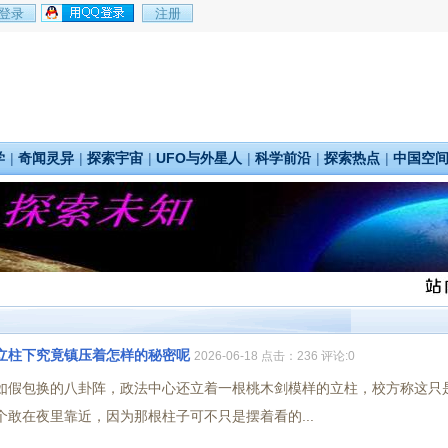
学
|
奇闻灵异
|
探索宇宙
|
UFO与外星人
|
科学前沿
|
探索热点
|
中国空
立柱下究竟镇压着怎样的秘密呢
2026-06-18 点击：236 评论:0
如假包换的八卦阵，政法中心还立着一根桃木剑模样的立柱，校方称这只
敢在夜里靠近，因为那根柱子可不只是摆着看的...