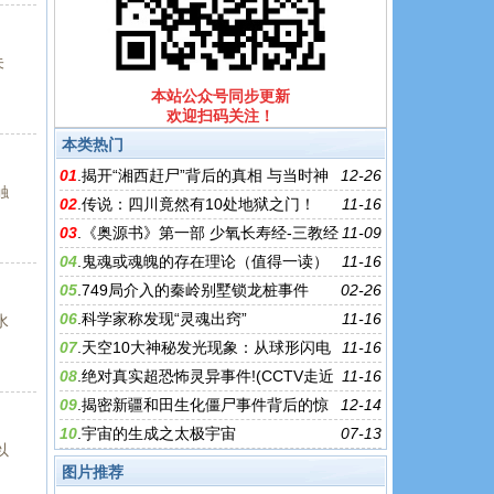
未
本站公众号同步更新
欢迎扫码关注！
本类热门
01
.
揭开“湘西赶尸”背后的真相 与当时神
12-26
触
秘的文化有关
02
.
传说：四川竟然有10处地狱之门！
11-16
03
.
《奥源书》第一部 少氧长寿经-三教经
11-09
典
04
.
鬼魂或魂魄的存在理论（值得一读）
11-16
05
.
749局介入的秦岭别墅​锁龙桩事件
02-26
06
.
科学家称发现“灵魂出窍”
11-16
水
07
.
天空10大神秘发光现象：从球形闪电
11-16
到红色精灵
08
.
绝对真实超恐怖灵异事件!(CCTV走近
11-16
科学已介入)
09
.
揭密新疆和田生化僵尸事件背后的惊
12-14
天秘密
10
.
宇宙的生成之太极宇宙
07-13
以
图片推荐