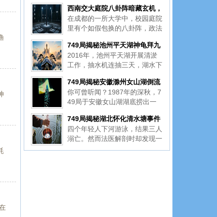
西南交大庭院八卦阵暗藏玄机，
在成都的一所大学中，校园庭院
桃木剑立柱下究竟镇压着怎样的
里有个如假包换的八卦阵，政法
秘密呢
渔
中心还立着一根桃木剑模样的立
749局揭秘池州平天湖神龟拜九
柱，校方称这只是景观装饰。然
2016年，池州平天湖开展清淤
华秘闻
而，了解情况的学生没一个敢在
工作，抽水机连抽三天，湖水下
夜里靠近，因为那根柱子可不只
降了1.8米，然而湖心那座形似
是摆着看的，背后据说压着某样
749局揭秘安徽滁州女山湖倒流
乌龟的小岛竟丝毫未矮。打捞队
东
你可曾听闻？1987年的深秋，7
神针秘闻
神
下水探查，上岸时个个面如土
49局于安徽女山湖湖底捞出一
色，他们称，岛的龟头下方是空
根锈迹千年却仍散发着寒意的铁
的。这事情的诡异程度远超想
749局揭秘湖北怀化清水塘事件
针。勘测员的手刚触碰到它，原
象，
四个年轻人下河游泳，结果三人
本平静的湖面陡然开始倒流，而
溺亡。然而法医解剖时却发现一
在七十多公里外，江苏盱眙的一
件怪事：这三人虽从水库打捞上
座山竟在同一瞬间发出沉闷
耗
来，肺里却一滴水都没有。既然
不是淹死的，那他们究竟是怎么
死的呢？ 第二天，村里来了个
穿灰衬衫的男人。他在水库边点
了一
在