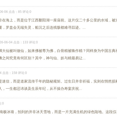
-06-06 点击：85 评论:0
非在海上，而是位于江西鄱阳湖一座庙前。这片仅二十多公里的水域，被
，罗盘会无端失灵，船沉之后连残骸都难寻踪迹。...
26-06-04 点击：133 评论:0
脚大仙被叫做仙，如来佛被尊为佛，白骨精被唤作精？同样身为中国古典
之间究竟有何区别？其中，神与仙、妖与精最易让...
-04 点击：158 评论:0
是迷信，而是道家流传千年的隐秘规矩。过生日并非祈福，实则在悄然损
，一生都忌讳谈及生辰年纪，从不操办寿宴庆祝...
论:0
越南极冰墙，拍到的并非冰天雪地，而是一片充满生机的绿色陆地。这段仅