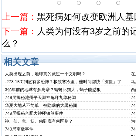
上一篇：
黑死病如何改变欧洲人基
下一篇：
人类为何没有3岁之前的
么？
相关文章
·
人类出现之前，地球真的藏过一个文明吗？
·
在
·
-273.15℃到底有多恐怖？极致寒冷里，连时间都快「冻僵」了
·
马
·
3亿年前的地球有多离谱？蜻蜓比猫大，蝎子能怼狼……
·
西
秘
·
749局揭秘池州平天湖神龟拜九华秘闻
·
7
·
华夏大地从不简单！被隐瞒的大禹秘闻
·
7
·
749局揭秘合肥大钟楼镇煞事件
·
7
·
神、仙、鬼、妖、佛到底有何区别？
·
为
·
749局南极事件
·
7