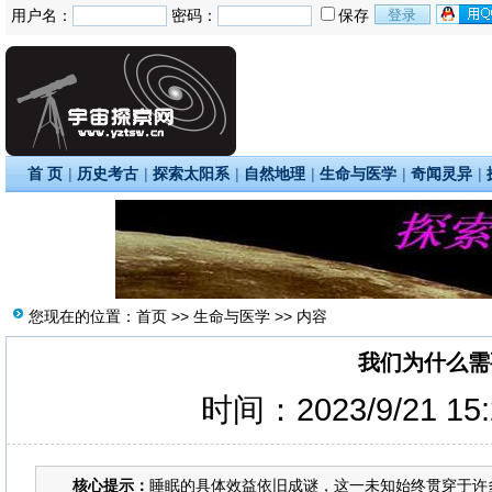
用户名：
密码：
保存
首 页
|
历史考古
|
探索太阳系
|
自然地理
|
生命与医学
|
奇闻灵异
|
您现在的位置：
首页
>>
生命与医学
>> 内容
我们为什么需
时间：2023/9/21 15
核心提示：
睡眠的具体效益依旧成谜，这一未知始终贯穿于许