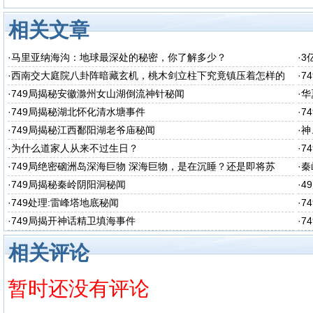
相关文章
·
马里亚纳海沟：地球最深处的秘密，你了解多少？
·
3
·
西南交大庭院八卦阵暗藏玄机，桃木剑立柱下究竟镇压着怎样的
·
7
秘密呢
·
749局揭秘安徽滁州女山湖倒流神针秘闻
·
华
·
749局揭秘湖北怀化清水塘事件
·
7
·
749局揭秘江西鄱阳湖老爷庙秘闻
·
神
·
为什么道家人从来不过生日？
·
7
·
749局绝密硇洲岛深海巨物 深海巨物，是在沉睡？还是即将苏
·
秦
醒？
·
749局揭秘秦岭阴阳洞秘闻
·
4
·
749处理:雷峰塔地底秘闻
·
7
·
749局揭开神话精卫填海事件
·
7
相关评论
暂时还没有评论