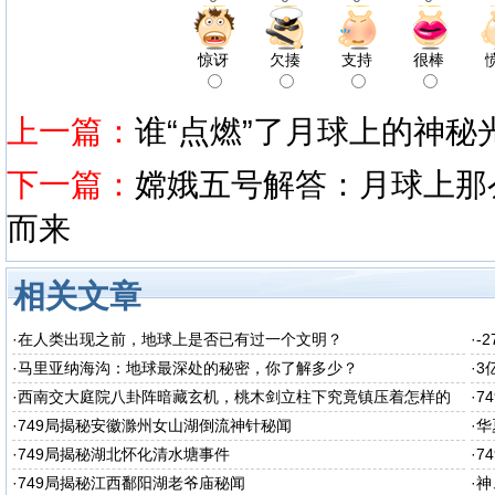
惊讶
欠揍
支持
很棒
上一篇：
谁“点燃”了月球上的神秘
下一篇：
嫦娥五号解答：月球上那
而来
相关文章
·
在人类出现之前，地球上是否已有过一个文明？
·
-
·
马里亚纳海沟：地球最深处的秘密，你了解多少？
·
3
·
西南交大庭院八卦阵暗藏玄机，桃木剑立柱下究竟镇压着怎样的
·
7
秘密呢
·
749局揭秘安徽滁州女山湖倒流神针秘闻
·
华
·
749局揭秘湖北怀化清水塘事件
·
7
·
749局揭秘江西鄱阳湖老爷庙秘闻
·
神