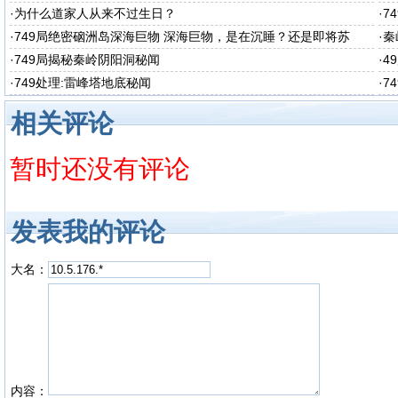
·
为什么道家人从来不过生日？
·
7
·
749局绝密硇洲岛深海巨物 深海巨物，是在沉睡？还是即将苏
·
秦
醒？
·
749局揭秘秦岭阴阳洞秘闻
·
4
·
749处理:雷峰塔地底秘闻
·
7
相关评论
暂时还没有评论
发表我的评论
大名：
内容：