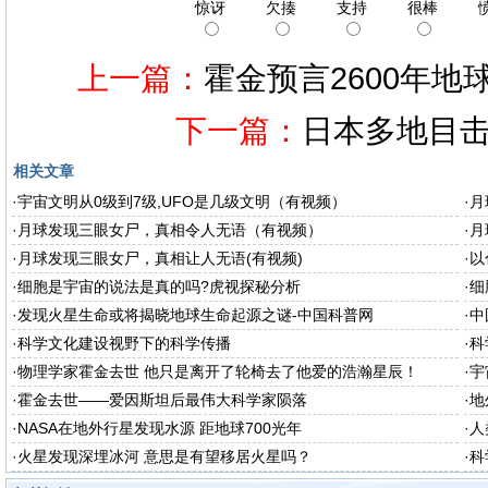
惊讶
欠揍
支持
很棒
上一篇：
霍金预言2600年地
下一篇：
日本多地目击
相关文章
·
宇宙文明从0级到7级,UFO是几级文明（有视频）
·
月
·
月球发现三眼女尸，真相令人无语（有视频）
·
月
·
月球发现三眼女尸，真相让人无语(有视频)
·
以
·
细胞是宇宙的说法是真的吗?虎视探秘分析
·
细
·
发现火星生命或将揭晓地球生命起源之谜-中国科普网
·
中
·
科学文化建设视野下的科学传播
·
科
·
物理学家霍金去世 他只是离开了轮椅去了他爱的浩瀚星辰！
·
宇
·
霍金去世——爱因斯坦后最伟大科学家陨落
·
地
·
NASA在地外行星发现水源 距地球700光年
·
人
·
火星发现深埋冰河 意思是有望移居火星吗？
·
科