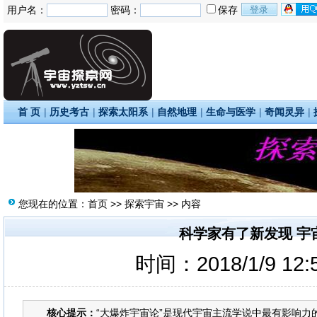
用户名：
密码：
保存
首 页
|
历史考古
|
探索太阳系
|
自然地理
|
生命与医学
|
奇闻灵异
|
您现在的位置：
首页
>>
探索宇宙
>> 内容
科学家有了新发现 宇
时间：2018/1/9 12
核心提示：
“大爆炸宇宙论”是现代宇宙主流学说中最有影响