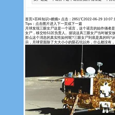
首页
>
百科知识
>
嫦娥
>
点击：2851℃
2022-06-29 10:07:
Tips：点击图片进入下一页或下一篇
月球发现三眼女尸这是一个谣言，这个谣言的始作俑者是
女尸，移交给51区负责人。据说这具三眼女尸当时被安
那么这个消息的真实性如何呢?三眼女尸到底是真的吗?
示，月球背面除了大大小小的陨石坑以外，什么都没有，