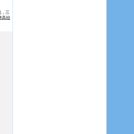
说，三
大佬高抬