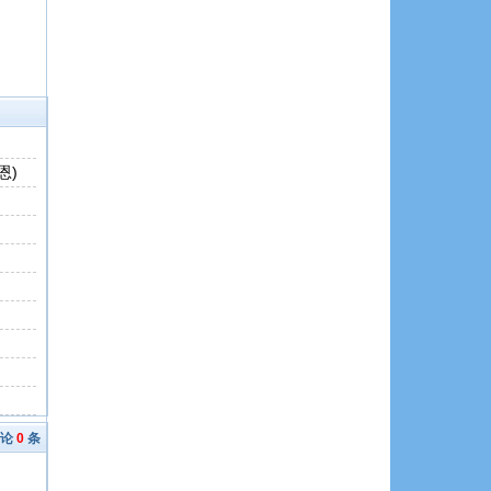
恩)
评论
0
条