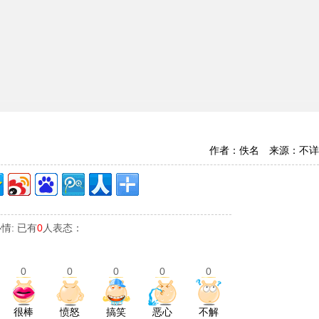
作者：佚名 来源：不详
情: 已有
0
人表态：
0
0
0
0
0
很棒
愤怒
搞笑
恶心
不解