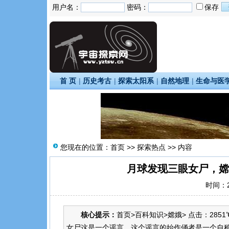
用户名：
密码：
保存
首 页
|
历史考古
|
探索太阳系
|
自然地理
|
生命与医
您现在的位置：
首页
>>
探索热点
>> 内容
月球发现三眼女尸，嫦
时间：20
核心提示：
首页>百科知识>嫦娥> 点击：2851℃
女尸这是一个谣言，这个谣言的始作俑者是一个自称美