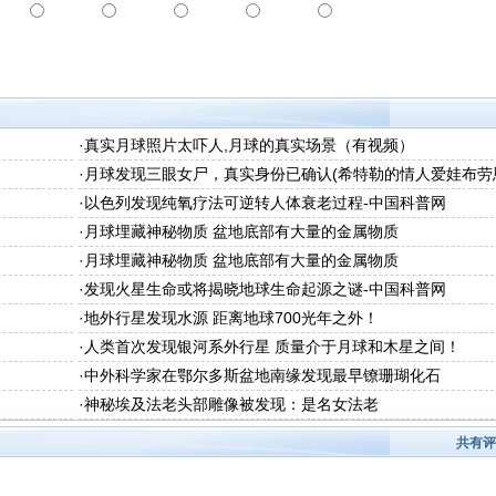
·
真实月球照片太吓人,月球的真实场景（有视频）
·
月球发现三眼女尸，真实身份已确认(希特勒的情人爱娃布劳
·
以色列发现纯氧疗法可逆转人体衰老过程-中国科普网
·
月球埋藏神秘物质 盆地底部有大量的金属物质
·
月球埋藏神秘物质 盆地底部有大量的金属物质
·
发现火星生命或将揭晓地球生命起源之谜-中国科普网
·
地外行星发现水源 距离地球700光年之外！
·
人类首次发现银河系外行星 质量介于月球和木星之间！
·
中外科学家在鄂尔多斯盆地南缘发现最早镣珊瑚化石
·
神秘埃及法老头部雕像被发现：是名女法老
共有