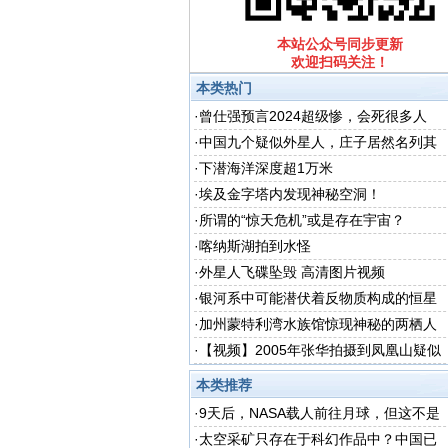
本站公众号同步更新
欢迎扫码关注！
本类热门
·
曾仕强预言2024超级惨，会死很多人
（有视频）
·
中国九个疑似外星人，庄子居然名列其
中！（附最详细版视频）
·
下潜海洋深度超1万米
·
埃及金字塔内发现神秘空洞！
·
所谓的“惊天危机”或是存在宇宙？
·
喀纳斯湖拍到水怪
·
外星人飞碟坠毁 高清图片视频
·
银河系中可能潜伏着反物质构成的恒星
·
加州蒙特利湾水族馆惊现神秘的两栖人
·
【视频】2005年张华拍摄到凤凰山疑似
UFO的碟形状物体
本类推荐
·
9天后，NASA载人前往月球，但这不是
竞赛
·
太空采矿只存在于科幻作品中？中国已