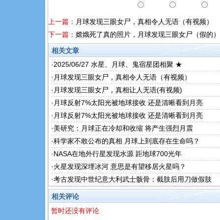
上一篇：
月球发现三眼女尸，真相令人无语（有视频）
下一篇：
嫦娥死了真的照片，月球发现三眼女尸（假的）
相关文章
·
2025/06/27 水星、月球、鬼宿星团相聚 ★
·
月球发现三眼女尸，真相令人无语（有视频）
·
月球发现三眼女尸，真相让人无语(有视频)
·
月球反射7%太阳光被地球接收 还是清晰看到月亮
·
月球反射7%太阳光被地球接收 还是清晰看到月亮
·
美研究：月球正在冷却和收缩 将产生强烈月震
·
科学家不敢公布的真相 月球上到底存在生命吗？
·
NASA在地外行星发现水源 距地球700光年
·
火星发现深埋冰河 意思是有望移居火星吗？
·
考古发现中世纪意大利武士骸骨：截肢后用刀做假肢
相关评论
暂时还没有评论