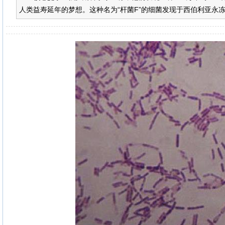
人类益寿延年的梦想。这种名为“杆菌F”的细菌发现于西伯利亚永冻