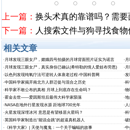
上一篇：
换头术真的靠谱吗？需要面
下一篇：
人搜索文件与狗寻找食物
相关文章
·
月球发现三眼女尸，嫦娥四号拍摄的月球背面照片证实为谣言
·
月
·
月球发现三眼女尸，真实身份已确认(希特勒的情人爱娃布劳恩)
·
月
·
以色列发现纯氧疗法可逆转人体衰老过程-中国科普网
·
发
·
中国科学家揭开南北方人群迁徙与混合之历史
·
科
·
科学家不敢公布的真相 月球上到底存在生命吗？
·
物
·
霍金去世——爱因斯坦后最伟大科学家陨落
·
地
·
NASA在地外行星发现水源 距地球700光年
·
人
·
火星发现深埋冰河 意思是有望移居火星吗？
·
科
·
英国科学家制造出“能说会跳”的超逼真机器人
·
破
·
《科学大家》| 天使与魔鬼：一个关于蝙蝠的故事
·
中