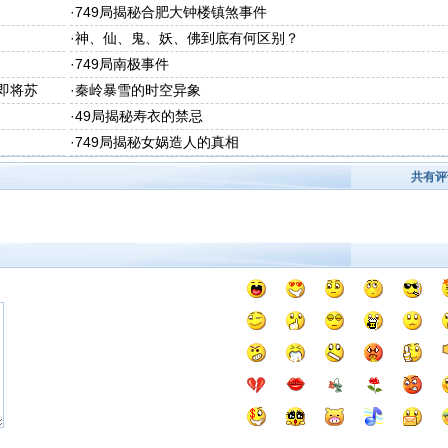
·
749局揭秘合肥大钟楼镇煞事件
·
神、仙、鬼、妖、佛到底有何区别？
·
749局南极事件
即将苏
·
秦岭暴雪的时空异象
·
49局揭秘寿衣的禁忌
·
749局揭秘女娲造人的真相
共有