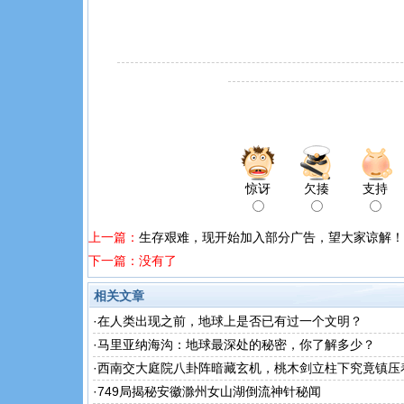
惊讶
欠揍
支持
上一篇：
生存艰难，现开始加入部分广告，望大家谅解！
下一篇：没有了
相关文章
·
在人类出现之前，地球上是否已有过一个文明？
·
马里亚纳海沟：地球最深处的秘密，你了解多少？
·
西南交大庭院八卦阵暗藏玄机，桃木剑立柱下究竟镇压
秘密呢
·
749局揭秘安徽滁州女山湖倒流神针秘闻