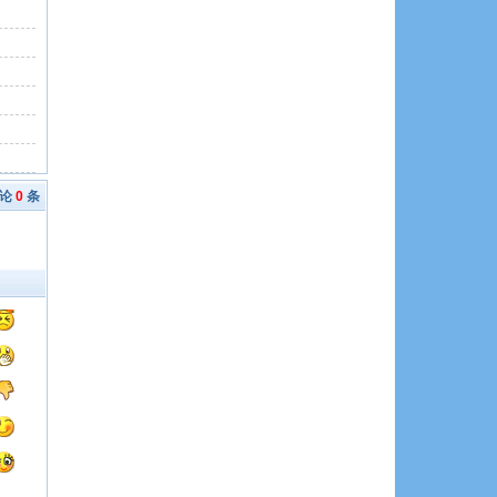
评论
0
条