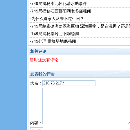
·
749局揭秘湖北怀化清水塘事件
·
749局揭秘江西鄱阳湖老爷庙秘闻
·
为什么道家人从来不过生日？
·
749局绝密硇洲岛深海巨物 深海巨物，是在沉睡？还是
醒？
·
749局揭秘秦岭阴阳洞秘闻
·
749处理:雷峰塔地底秘闻
相关评论
暂时还没有评论
发表我的评论
大名：
内容：