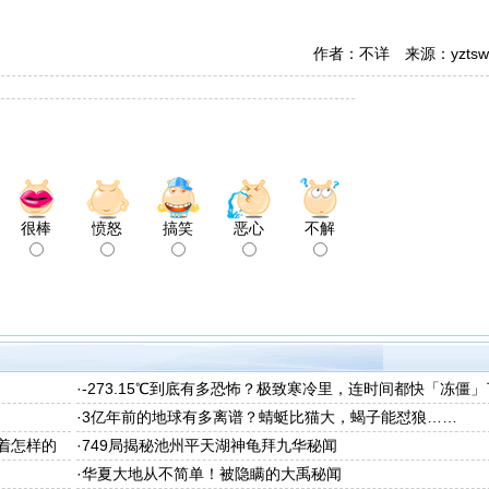
作者：不详 来源：yztsw
很棒
愤怒
搞笑
恶心
不解
·
-273.15℃到底有多恐怖？极致寒冷里，连时间都快「冻僵」
·
3亿年前的地球有多离谱？蜻蜓比猫大，蝎子能怼狼……
着怎样的
·
749局揭秘池州平天湖神龟拜九华秘闻
·
华夏大地从不简单！被隐瞒的大禹秘闻