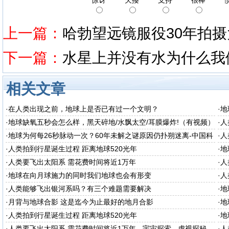
惊讶
欠揍
支持
很棒
上一篇：
哈勃望远镜服役30年拍
下一篇：
水星上并没有水为什么我
相关文章
·
在人类出现之前，地球上是否已有过一个文明？
·
地
·
地球缺氧五秒会怎么样，黑天碎地/水飘太空/耳膜爆炸!（有视频）
·
人
·
地球为何每26秒脉动一次？60年未解之谜原因仍扑朔迷离-中国科
·
人
普网
·
人类拍到行星诞生过程 距离地球520光年
·
地
·
人类要飞出太阳系 需花费时间将近1万年
·
人
·
地球在向月球施力的同时我们地球也会有形变
·
人
·
人类能够飞出银河系吗？有三个难题需要解决
·
地
·
月背与地球合影 这是迄今为止最好的地月合影
·
地
·
人类拍到行星诞生过程 距离地球520光年
·
地
·
人类要飞出太阳系 需花费时间将近1万年 - 宇宙探索 - 虎视探秘
·
人