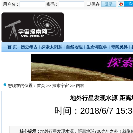
用户名：
密码：
保存
首 页
|
历史考古
|
探索太阳系
|
自然地理
|
生命与医学
|
奇闻灵异
|
您现在的位置：
首页
>>
探索宇宙
>> 内容
地外行星发现水源 距离
时间：2018/6/7 15:
核心提示：
地外行星发现水源，距离地球700光年之外！就