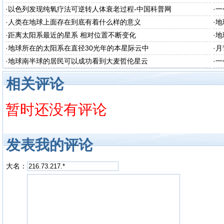
普
·
以色列发现纯氧疗法可逆转人体衰老过程-中国科普网
·
一
·
人类在地球上面存在到底有着什么样的意义
·
地
·
距离太阳系最近的星系 相对位置不断变化
·
地
·
地球所在的太阳系在直径30光年的本星际云中
·
月
·
地球南半球的居民可以成功看到大麦哲伦星云
·
一
相关评论
暂时还没有评论
发表我的评论
大名：