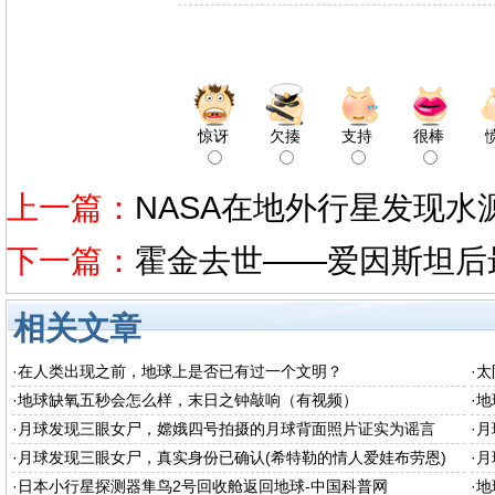
惊讶
欠揍
支持
很棒
上一篇：
NASA在地外行星发现水源
下一篇：
霍金去世——爱因斯坦后
相关文章
·
在人类出现之前，地球上是否已有过一个文明？
·
太
·
地球缺氧五秒会怎么样，末日之钟敲响（有视频）
·
地
·
月球发现三眼女尸，嫦娥四号拍摄的月球背面照片证实为谣言
·
月
·
月球发现三眼女尸，真实身份已确认(希特勒的情人爱娃布劳恩)
·
月
·
日本小行星探测器隼鸟2号回收舱返回地球-中国科普网
·
地