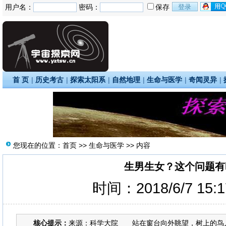
用户名：
密码：
保存
首 页
|
历史考古
|
探索太阳系
|
自然地理
|
生命与医学
|
奇闻灵异
|
您现在的位置：
首页
>>
生命与医学
>> 内容
生男生女？这个问题有
时间：2018/6/7 15:
核心提示：
来源：科学大院 站在窗台向外眺望，树上的鸟