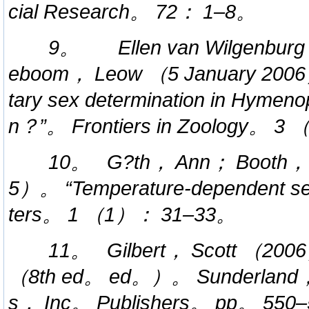
cial Research。 72： 1–8。
9。 Ellen van Wilgenburg
eboom， Leow （5 January 2006）
tary sex determination in Hymenop
n？”。 Frontiers in Zoology。 
10。 G?th， Ann； Booth， 
5）。 “Temperature-dependent sex 
ters。 1 （1）： 31–33。
11。 Gilbert， Scott （2006
（8th ed。 ed。）。 Sunderland，
s， Inc。 Publishers。 pp。 550