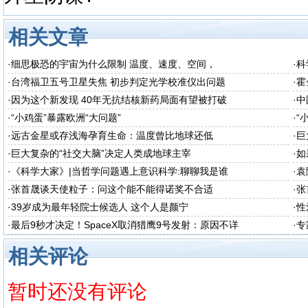
相关文章
·
细思极恐的宇宙为什么限制 温度、速度、空间，
·
科
·
台湾福卫五号卫星失焦 初步判定光学校准仪出问题
·
霍
·
因为这个新发现 40年无抗结核新药局面有望被打破
·
中
·
“小鸡蛋”暴露欧洲“大问题”
·
“
·
远古金星或存浅海孕育生命：温度曾比地球还低
·
巨
·
巨大复杂的“社交大脑”决定人类成地球主宰
·
如
·
《科学大家》|当哲学问题遇上意识科学:聊聊我是谁
·
袁
·
张首晟谈天使粒子：问这个能不能得诺奖不合适
·
张
·
39岁成为最年轻院士候选人 这个人是颜宁
·
性
·
最后9秒才决定！SpaceX取消猎鹰9号发射：原因不详
·
专
相关评论
暂时还没有评论