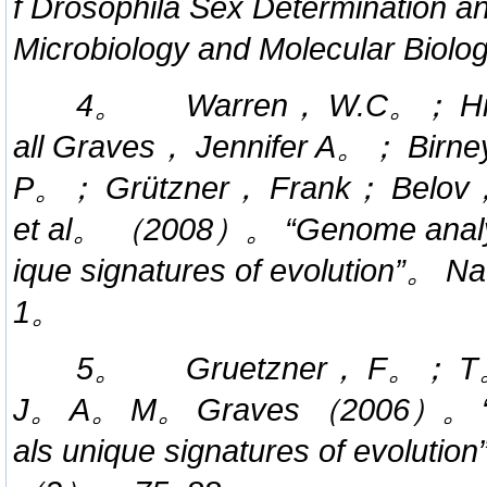
f Drosophila Sex Determination
Microbiology and Molecular B
4。 Warren， W.C。； Hill
all Graves， Jennifer A。； Birn
P。； Grützner， Frank； Belov，
et al。 （2008）。 “Genome analysi
ique signatures of evolution”
1。
5。 Gruetzner， F。； T。 
J。 A。 M。 Graves （2006）。 “Anal
als unique signatures of evolu