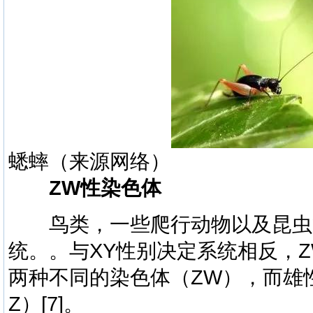
蟋蟀（来源网络）
ZW性染色体
鸟类，一些爬行动物以及昆虫等
统。。与XY性别决定系统相反，
两种不同的染色体（ZW），而雄
Z）
[7]
。