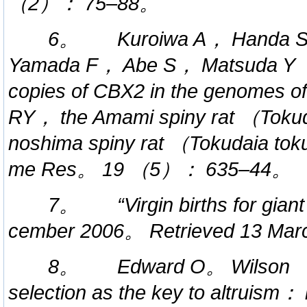
（2）： 75–88。
6。 Kuroiwa A， Handa S，
Yamada F， Abe S， Matsuda Y （
copies of CBX2 in the genomes o
RY， the Amami spiny rat （Tokud
noshima spiny rat （Tokudaia t
me Res。 19 （5）： 635–44。
7。 “Virgin births for gian
cember 2006。 Retrieved 13 Ma
8。 Edward O。 Wilson （1
selection as the key to altruism