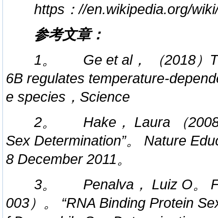
https：//en.wikipedia.org/wiki
参考文章：
1。 Ge et al， （2018）The 
6B regulates temperature-dependen
e species，Science
2。 Hake， Laura （2008）。
Sex Determination”。 Nature Ed
8 December 2011。
3。 Penalva， Luiz O。 F
003）。 “RNA Binding Protein Sex