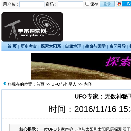
用户名：
密码：
保存
首 页
|
历史考古
|
探索太阳系
|
自然地理
|
生命与医学
|
奇闻灵异
|
您现在的位置：
首页
>>
UFO与外星人
>> 内容
UFO专家：无数神秘
时间：2016/11/16 15
核心提示：
一位UFO专家声称，他从太阳和太阳风层探测器