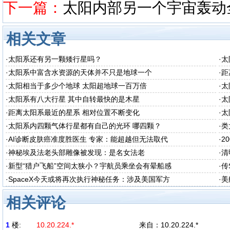
下一篇：
太阳内部另一个宇宙轰动
相关文章
·
太阳系还有另一颗矮行星吗？
·
太
·
太阳系中富含水资源的天体并不只是地球一个
·
距
·
太阳相当于多少个地球 太阳超地球一百万倍
·
太
·
太阳系有八大行星 其中自转最快的是木星
·
太
·
距离太阳系最近的星系 相对位置不断变化
·
太
·
太阳系内四颗气体行星都有自己的光环 哪四颗？
·
类
·
AI诊断皮肤癌准度胜医生 专家：能超越但无法取代
·
2
·
神秘埃及法老头部雕像被发现：是名女法老
·
清
·
新型“猎户飞船”空间太狭小？宇航员乘坐会有晕船感
·
传
·
SpaceX今天或将再次执行神秘任务：涉及美国军方
·
美
相关评论
1
楼:
10.20.224.*
来自：
10.20.224.*