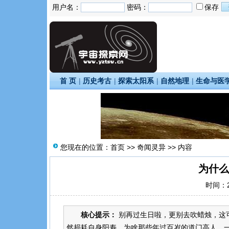
用户名：
密码：
保存
首 页
|
历史考古
|
探索太阳系
|
自然地理
|
生命与医
您现在的位置：
首页
>>
奇闻灵异
>> 内容
为什么
时间：20
核心提示：
别再过生日啦，更别去吹蜡烛，这
然损耗自身阳寿。为啥那些年过百岁的道门高人，一