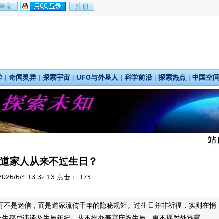
学
|
奇闻灵异
|
探索宇宙
|
UFO与外星人
|
科学前沿
|
探索热点
|
中国空
道家人从来不过生日？
26/6/4 13:32:13 点击：
173
可不是迷信，而是道家流传千年的隐秘规矩。过生日并非祈福，实则在悄
生都忌讳谈及生辰年纪，从不操办寿宴庆祝生辰，更不愿对外透露...