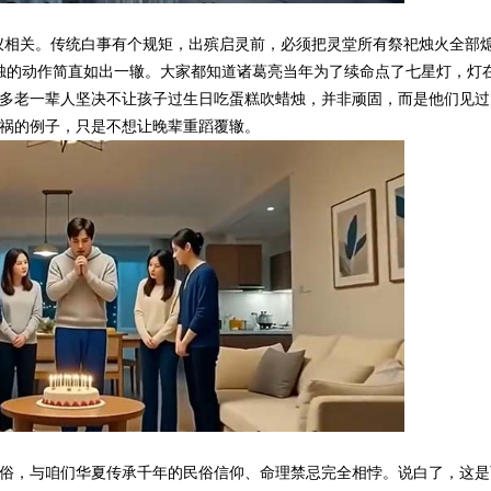
仪相关。传统白事有个规矩，出殡启灵前，必须把灵堂所有祭祀烛火全部
烛的动作简直如出一辙。大家都知道诸葛亮当年为了续命点了七星灯，灯
多老一辈人坚决不让孩子过生日吃蛋糕吹蜡烛，并非顽固，而是他们见过
祸的例子，只是不想让晚辈重蹈覆辙。
俗，与咱们华夏传承千年的民俗信仰、命理禁忌完全相悖。说白了，这是