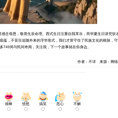
要感念母恩，敬畏生辰命理。西式生日注重自我享乐，而华夏生日讲究饮
底蕴，不盲目追随外来的浮华形式，我们才算守住了民族文化的根脉，守
多749局与民间奇闻，关注我，下一个故事就在你身边。
作者：不详 来源：网络
很棒
愤怒
搞笑
恶心
不解