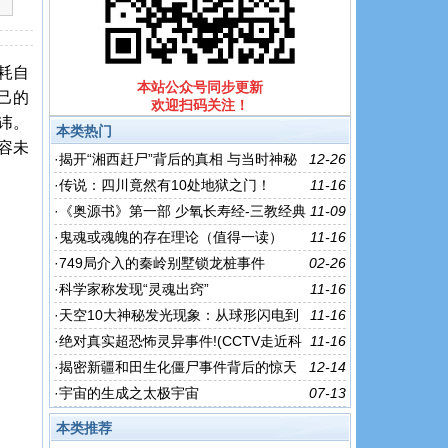
耗自
本站公众号同步更新
己的
欢迎扫码关注！
讳。
本类热门
容未
·
揭开“湘西赶尸”背后的真相 与当时神秘
12-26
的文化有关
·
传说：四川竟然有10处地狱之门！
11-16
·
《奥源书》第一部 少氧长寿经-三教经典
11-09
·
鬼魂或魂魄的存在理论（值得一读）
11-16
·
749局介入的秦岭别墅​锁龙桩事件
02-26
·
科学家称发现“灵魂出窍”
11-16
·
天空10大神秘发光现象：从球形闪电到
11-16
红色精灵
·
绝对真实超恐怖灵异事件!(CCTV走近科
11-16
学已介入)
·
揭密新疆和田生化僵尸事件背后的惊天
12-14
秘密
·
宇宙的生成之太极宇宙
07-13
本类推荐