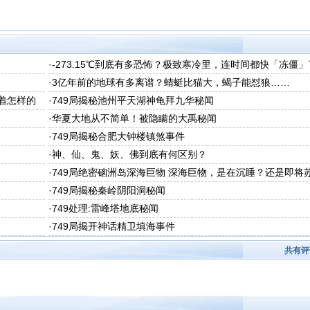
·
-273.15℃到底有多恐怖？极致寒冷里，连时间都快「冻僵」
·
3亿年前的地球有多离谱？蜻蜓比猫大，蝎子能怼狼……
着怎样的
·
749局揭秘池州平天湖神龟拜九华秘闻
·
华夏大地从不简单！被隐瞒的大禹秘闻
·
749局揭秘合肥大钟楼镇煞事件
·
神、仙、鬼、妖、佛到底有何区别？
·
749局绝密硇洲岛深海巨物 深海巨物，是在沉睡？还是即将
醒？
·
749局揭秘秦岭阴阳洞秘闻
·
749处理:雷峰塔地底秘闻
·
749局揭开神话精卫填海事件
共有