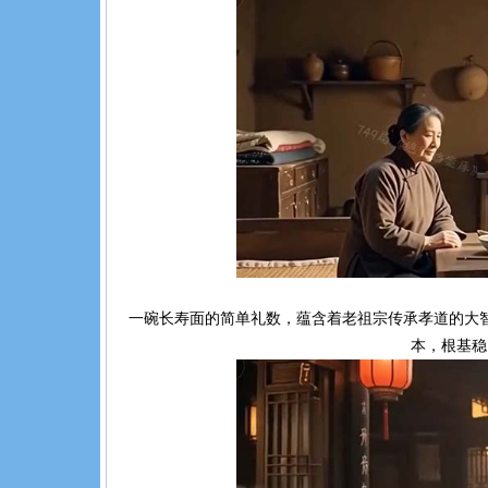
一碗长寿面的简单礼数，蕴含着老祖宗传承孝道的大
本，根基稳