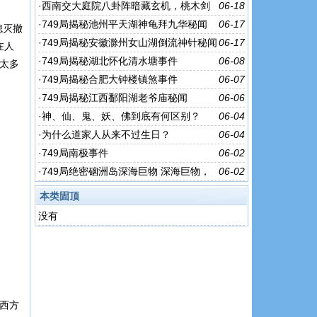
·
西南交大庭院八卦阵暗藏玄机，桃木剑
06-18
立柱下究竟镇压着怎样的秘密呢
·
749局揭秘池州平天湖神龟拜九华秘闻
06-17
熄灭撤
·
749局揭秘安徽滁州女山湖倒流神针秘闻
06-17
在人
·
749局揭秘湖北怀化清水塘事件
06-08
太多
·
749局揭秘合肥大钟楼镇煞事件
06-07
·
749局揭秘江西鄱阳湖老爷庙秘闻
06-06
·
神、仙、鬼、妖、佛到底有何区别？
06-04
·
为什么道家人从来不过生日？
06-04
·
749局南极事件
06-02
·
749局绝密硇洲岛深海巨物 深海巨物，
06-02
是在沉睡？还是即将苏醒？
本类固顶
没有
西方