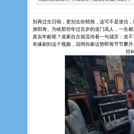
别再过生日啦，更别去吹蜡烛，这可不是迷信，
身阳寿。为啥那些年过百岁的道门高人，一生都
真实年龄呢？道家自古就流传着一句箴言：道不
有缘刷到这个视频，说明你家运势即将节节攀升
经