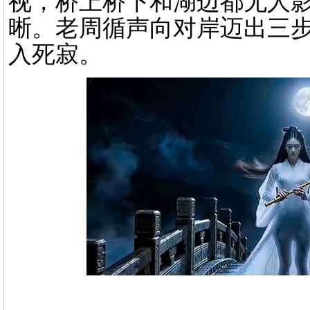
视，桥上桥下和湖边都无人
晰。老周循声向对岸迈出三
入死寂。