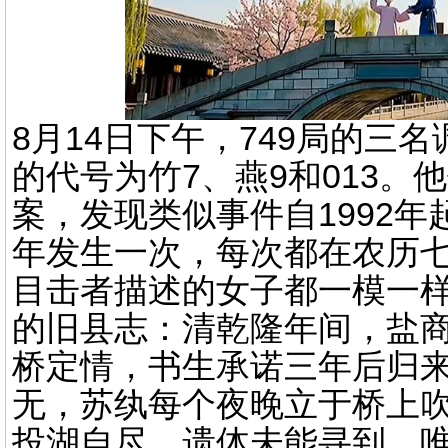
8月14日下午，749局的三
的代号为竹7、燕9和013。
案，发现类似事件自1992年
年发生一次，每次都在农历七
目击者描述的女子都一模一样。
的旧县志：清乾隆年间，盐商
桥定情，书生承诺三年后归
无，苏纨每个夜晚立于桥上吹
投湖自尽，遗体未能寻到，