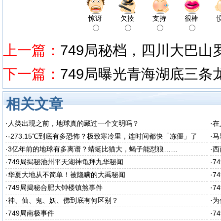
惊讶
欠揍
支持
很棒
上一篇：
749局秘档，四川大巴山
下一篇：
749局曝光青海湖底三条
相关文章
·
人类出现之前，地球真的藏过一个文明吗？
·
在
·
-273.15℃到底有多恐怖？极致寒冷里，连时间都快「冻僵」了
·
马
·
3亿年前的地球有多离谱？蜻蜓比猫大，蝎子能怼狼……
·
西
秘
·
749局揭秘池州平天湖神龟拜九华秘闻
·
7
·
华夏大地从不简单！被隐瞒的大禹秘闻
·
7
·
749局揭秘合肥大钟楼镇煞事件
·
7
·
神、仙、鬼、妖、佛到底有何区别？
·
为
·
749局南极事件
·
7