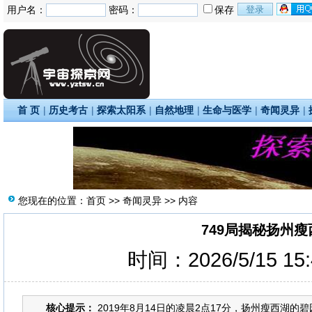
用户名：
密码：
保存
首 页
|
历史考古
|
探索太阳系
|
自然地理
|
生命与医学
|
奇闻灵异
|
您现在的位置：
首页
>>
奇闻灵异
>> 内容
749局揭秘扬州
时间：2026/5/15 15
核心提示：
2019年8月14日的凌晨2点17分，扬州瘦西湖