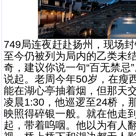
749局连夜赶赴扬州，现场封
至今仍被列为局内的乙类未
奇，建议你说一句“百无禁忌
说起。老周今年50岁，在瘦
能在湖心亭抽着烟，但那天
凌晨1:30，他巡逻至24桥
映照得碎银一般。就在他走
起，带着呜咽。他以为有人