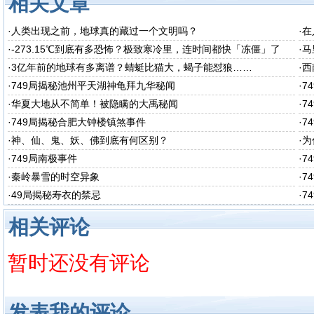
相关文章
·
人类出现之前，地球真的藏过一个文明吗？
·
在
·
-273.15℃到底有多恐怖？极致寒冷里，连时间都快「冻僵」了
·
马
·
3亿年前的地球有多离谱？蜻蜓比猫大，蝎子能怼狼……
·
西
秘
·
749局揭秘池州平天湖神龟拜九华秘闻
·
7
·
华夏大地从不简单！被隐瞒的大禹秘闻
·
7
·
749局揭秘合肥大钟楼镇煞事件
·
7
·
神、仙、鬼、妖、佛到底有何区别？
·
为
·
749局南极事件
·
7
醒
·
秦岭暴雪的时空异象
·
7
·
49局揭秘寿衣的禁忌
·
7
相关评论
暂时还没有评论
发表我的评论