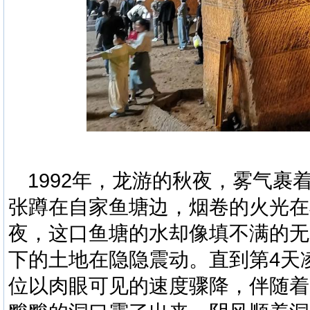
1992
年，龙游的秋
夜
，雾气裹
张蹲在自家鱼塘边，烟卷的火光在
夜，这口鱼塘的水却像填不满的无
下的土地在隐隐震动。直到第
4
天
位以肉眼可见的速度骤降，伴随着