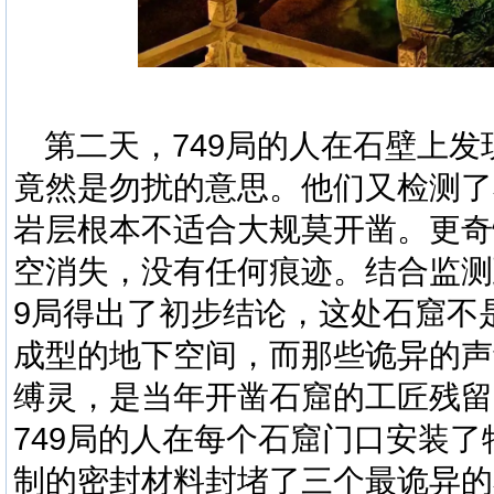
第二天，
749
局的人在石壁上发
竟然是勿扰的意思。他们又检测了
岩层根本不适合大规莫开凿。更奇
空消失，没有任何痕迹。结合监测
9
局得出了初步结论，这处石窟不
成型的地下空间，而那些诡异的声
缚灵
，是当年开凿石窟的工匠残留
749
局的人在每个石窟门口安装了
制的密封材料封堵了三个最诡异的