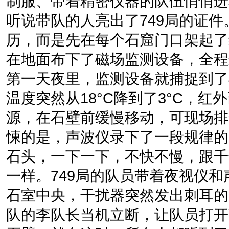
制服、带着精密仪器的队伍悄悄进
听说带队的人亮出了
749
局的证件
历，而是先在每个石窟门口架起了
在地面布下了磁场监测设备，全程
第一天夜里，监测设备就捕捉到了
温度突然从
18
°
C
降到了
3
°
C
，红外
源，在石壁前缓慢移动，可现场排
悚的是，声波仪录下了一段规律的
石头，一下一下，不快不慢，跟千
一样。
749
局的队员带着夜视仪和
石室中央，干扰器突然发出刺耳的
队的李队长当机立断，让队员打开