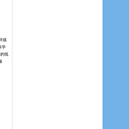
样描
科学
封的线
极