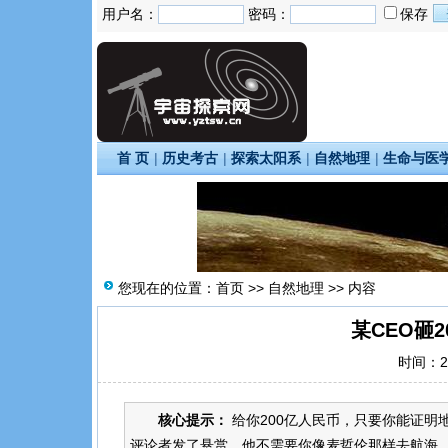
用户名：
密码：
保存
首 页
|
历史考古
|
探索太阳系
|
自然地理
|
生命与医
您现在的位置：
首页
>>
自然地理
>> 内容
某CEO砸
时间：20
核心提示：
给你200亿人民币，只要你能证明
评论者发了悬赏，他不需要你像麦哲伦那样去航海，