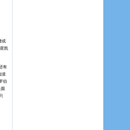
傻或
星凯
还有
知道
罗伯
是圆
只