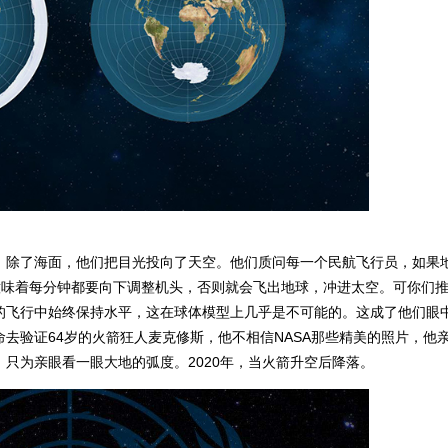
，除了海面，他们把目光投向了天空。他们质问每一个民航飞行员，如果
意味着每分钟都要向下调整机头，否则就会飞出地球，冲进太空。可你们
的飞行中始终保持水平，这在球体模型上几乎是不可能的。这成了他们眼
命去验证
64
岁的火箭狂人麦克修斯，他不相信
NASA
那些精美的照片，他
，只为亲眼看一眼大地的弧度。
2020
年，当火箭升空后降落。