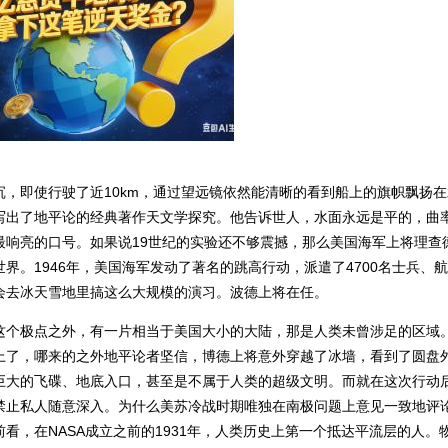
沉，即使行驶了近
10km
，通过望远镜依然能清晰的看到船上的旗帜飘扬在
写出了地平论的经典著作天文学探究。他告诉世人，水面永远是平的，曲
最响亮的口号。如果说
19
世纪的实验还不够震撼，那么美国海军上将理查
世界。
1946
年，美国海军发动了著名的跳高行动，派遣了
4700
名士兵、航
会去冰天雪地里搞这么大规模的演习。波德上将在任。
这个极点之外，有一片相当于美国大小的大陆，那是人类未曾涉足的区域
上了，哪来的之外地平论者坚信，博德上将意外穿越了冰墙，看到了圆盘
巨大的飞碟、地底入口，甚至是不属于人类的超级文明。而就在这次行动
禁止私人随意深入。为什么美苏冷战时期唯独在南极问题上意见一致地评
前看，在
NASA
成立之前的
1931
年，人类历史上第一个抵达平流层的人。