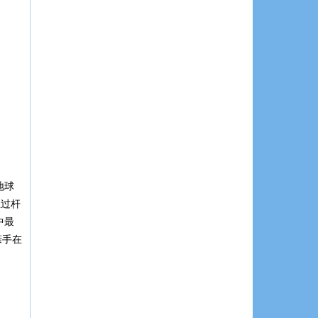
地球
推过杆
中最
亲手在