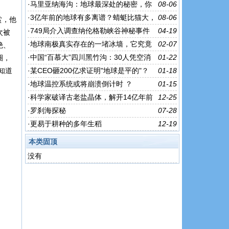
·
马里亚纳海沟：地球最深处的秘密，你
08-06
了解多少？
·
3亿年前的地球有多离谱？蜻蜓比猫大，
08-06
赏，他
蝎子能怼狼……
·
749局介入调查纳伦格勒峡谷神秘事件
04-19
次被
·
地球南极真实存在的一堵冰墙，它究竟
02-07
绝、
藏着什么秘密？
·
中国“百慕大”四川黑竹沟：30人凭空消
01-22
圈，
失，这里的石头会吃人
知道
·
某CEO砸200亿求证明"地球是平的"？
01-18
·
地球温控系统或将崩溃倒计时 ？
01-15
·
科学家破译古老盐晶体，解开14亿年前
12-25
地球空气秘密
·
罗刹海探秘
07-28
·
更易于耕种的多年生稻
12-19
本类固顶
没有