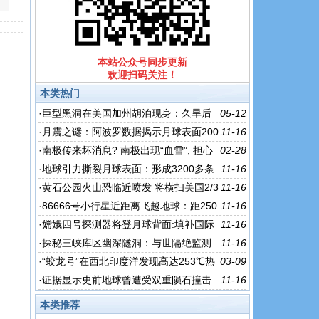
本站公众号同步更新
欢迎扫码关注！
本类热门
·
巨型黑洞在美国加州胡泊现身：久旱后
05-12
终降暴雨
·
月震之谜：阿波罗数据揭示月球表面200
11-16
多次震动
·
南极传来坏消息? 南极出现“血雪”, 担心
02-28
的事情或将发生
·
地球引力撕裂月球表面：形成3200多条
11-16
裂缝
·
黄石公园火山恐临近喷发 将横扫美国2/3
11-16
地区
·
86666号小行星近距离飞越地球：距250
11-16
0万公里
·
嫦娥四号探测器将登月球背面:填补国际
11-16
空白
·
探秘三峡库区幽深隧洞：与世隔绝监测
11-16
地震数据
·
“蛟龙号”在西北印度洋发现高达253℃热
03-09
液喷口
·
证据显示史前地球曾遭受双重陨石撞击
11-16
本类推荐