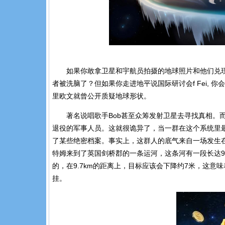
如果你敢拿卫星和宇航员拍摄的地球照片和他们兑
者被洗脑了？但如果你走进地平说国际研讨会
f Fei,
你会
里欧文就曾公开质疑地球形状。
著名说唱歌手
Bob
甚至众筹发射卫星去寻找真相。
退役的军事人员。这就很诡异了，当一群在这个系统里
了某些绝密档案。事实上，这群人的底气来自一场发生
特姆来到了英国剑桥郡的一条运河，这条河有一段长达
9
的，在
9.7km
的距离上，目标应该会下降约
7
米，这意味
挂。