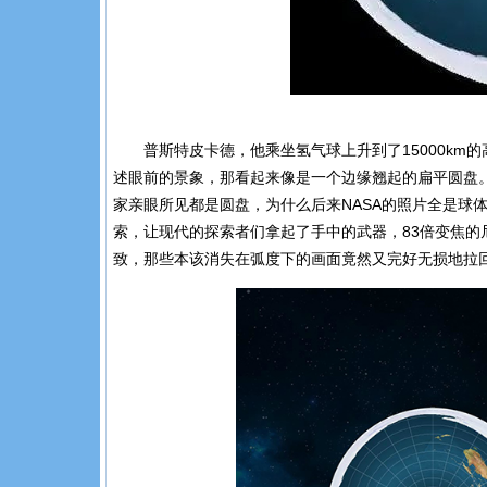
普斯特皮卡德，他乘坐氢气球上升到了
15000km
的
述眼前的景象，那看起来像是一个边缘翘起的扁平圆盘
家亲眼所见都是圆盘，为什么后来
NASA
的照片全是球
索，让现代的探索者们拿起了手中的武器，
83
倍变焦的
致，那些本该消失在弧度下的画面竟然又完好无损地拉