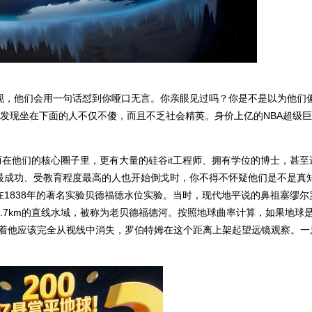
现，他们会用一句话怼到你哑口无言。你亲眼见过吗？你是不是以为他们
发现坐在下面的人不仅不傻，而且不乏社会精英。身价上亿的
NBA
超级巨
而在他们的核心圈子里，更有大量的硅谷
it
工程师、拥有学位的博士，甚至
最成功、受教育程度最高的人也开始倒戈时，你不得不怀疑他们是不是真
在
1838
年的著名实验贝德福德水位实验。当时，现代地平说的鼻祖塞缪尔
.7km
的直线水域，被称为老贝德福德河。按照地球曲率计算，如果地球
着他应该完全从视线中消失，罗伯特姆在这个距离上架起望远镜观察。一