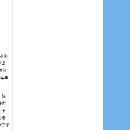
水面
率是
德伯
母和
。注
外面
后不
论者
物理学