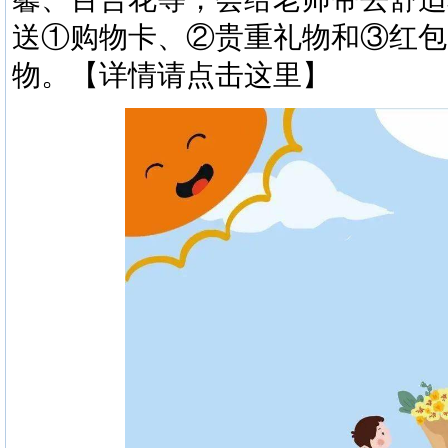
送①购物卡、②贵重礼物和③红包
物。【
详情请点击这里
】