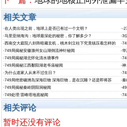
相关文章
·
在人类出现之前，地球上是否已有过一个文明？
·
-
·
马里亚纳海沟：地球最深处的秘密，你了解多少？
·
3
·
西南交大庭院八卦阵暗藏玄机，桃木剑立柱下究竟镇压着怎样的
·
7
秘密呢
·
749局揭秘安徽滁州女山湖倒流神针秘闻
·
华
·
749局揭秘湖北怀化清水塘事件
·
7
·
749局揭秘江西鄱阳湖老爷庙秘闻
·
神
·
为什么道家人从来不过生日？
·
7
·
749局绝密硇洲岛深海巨物 深海巨物，是在沉睡？还是即将苏
·
秦
醒？
·
749局揭秘秦岭阴阳洞秘闻
·
4
·
749处理:雷峰塔地底秘闻
·
7
相关评论
暂时还没有评论