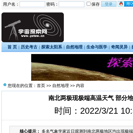
用户名：
密码：
保存
首 页
|
历史考古
|
探索太阳系
|
自然地理
|
生命与医学
|
奇闻灵异
|
您现在的位置：
首页
>>
自然地理
>> 内容
南北两极现极端高温天气 部分
时间：2022/3/21 10
核心提示：
多名气象学家近日观测到南北两极地区均出现极端