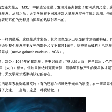
分解出了仙女座大星云（M31）中的造父变星，发现其距离超出了银河系的尺度，
外星系。从那之后，天文学家在不同波段对大量星系展开了统计观测。他
这表明它们的光都是由恒星的热辐射发出的。
不一样的星系。这些星系非常亮，其光谱也显示出明显的非热辐射特征。
这说明整个星系主要发光的部分尺度不超过1光年。这些星系被称为活动
ve galactic nucleus， AGN）。
。对公元1054年的超新星，史书记载道：“昼见如太白，芒角四出，色
金星（太白）相当。但如果按绝对亮度来算，活动星系核产生的类星体才是
叶，天文学家才逐渐确认它的存在。
的活动星系核则略显克制；有的还存在绵延数千光年的喷流，在一些星系
越了光速。（当然，这是一种视错觉。）