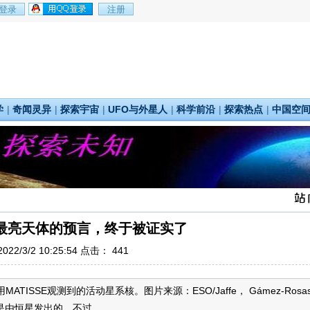
学
|
奇闻灵异
|
探索宇宙
|
UFO与外星人
|
科学前沿
|
探索热点
|
中国空
宙最亮天体的预言，终于被证实了
22/3/2 10:25:54 点击：
441
ISSE观测到的活动星系核。图片来源：ESO/Jaffe， Gámez-Rosa
是由恒星发出的。不过...