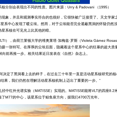
会表现出不同的性质。图片来源：Urry & Padovani （1995）
的现象，并且和观测事实符合的也很好，它很快被广泛接受了。天文学家
77星系中心发现了暖尘埃。然而，对于尘埃能否完全遮蔽黑洞的怀疑仍然
动星系核在可见光上比其他的暗。
，由荷兰莱顿大学的维奥莱塔·加梅兹·罗斯（Violeta Gámez Rosa
核拍摄一张特写。在厚厚的尘埃后面，隐藏着这个星系中心的狂暴的超大质
解向前再推一步。相关结果近日发表在
《自然》
杂志上。
如何决定了黑洞看上去的样子，在过去三十年
里一直是活动星系核研究的核
的结果，我们仍然在理解活动星系核机制上迈出了重要的一步。
”
中红外光谱实验（MATISSE）实现的。MATISSE能将VLT的四座8.2
了M77的中心，该星系位于鲸鱼座方向，据我们4700万光年。