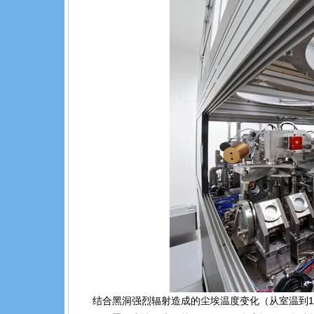
结合黑洞强烈辐射造成的尘埃温度变化（从室温到1