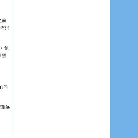
之前
没有消
s）领
量黑
心问
米望远