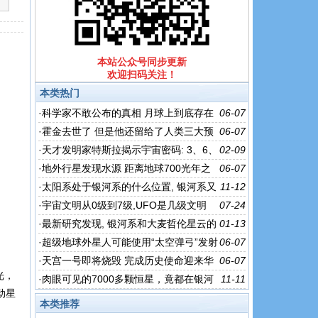
本站公众号同步更新
欢迎扫码关注！
本类热门
·
科学家不敢公布的真相 月球上到底存在
06-07
生命吗？
·
霍金去世了 但是他还留给了人类三大预
06-07
言！
·
天才发明家特斯拉揭示宇宙密码: 3、6、
02-09
9就是万物真相
·
地外行星发现水源 距离地球700光年之
06-07
外！
·
太阳系处于银河系的什么位置, 银河系又
11-12
处于宇宙中的什么位置?
·
宇宙文明从0级到7级,UFO是几级文明
07-24
（有视频）
·
最新研究发现, 银河系和大麦哲伦星云的
01-13
史诗级合并, 或已经开始
·
超级地球外星人可能使用“太空弹弓”发射
06-07
航天器
·
天宫一号即将烧毁 完成历史使命迎来华
06-07
光，
丽谢幕！
·
肉眼可见的7000多颗恒星，竟都在银河
11-11
动星
系之内，真实的宇宙有多大？
本类推荐