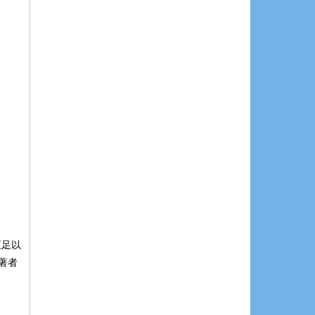
至足以
著者