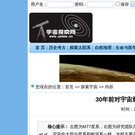
用户名：
密码：
保存
首 页
|
历史考古
|
探索太阳系
|
自然地理
|
生命与医
您现在的位置：
首页
>>
探索宇宙
>> 内容
30年前对宇
时间：20
核心提示：
左图为M77星系，右图为研究团队用MAT
et al。 宇宙中大部分星系和银河系一样，光线主要