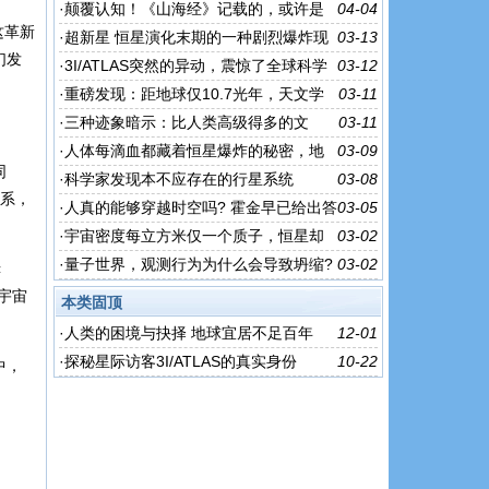
·
颠覆认知！《山海经》记载的，或许是
04-04
这革新
另一个地球？
·
超新星 恒星演化末期的一种剧烈爆炸现
03-13
们发
象，能瞬间释放巨大能量
·
3I/ATLAS突然的异动，震惊了全球科学
03-12
界，外星科技离我们这么近？
·
重磅发现：距地球仅10.7光年，天文学
03-11
家发现一颗疑似宜居的行星
·
三种迹象暗示：比人类高级得多的文
03-11
明，或许真存在！
·
人体每滴血都藏着恒星爆炸的秘密，地
03-09
同
球磁场竟是宇宙最稀有护盾?
·
科学家发现本不应存在的行星系统
03-08
星系，
·
人真的能够穿越时空吗? 霍金早已给出答
03-05
案，只是很多人不敢承认
·
宇宙密度每立方米仅一个质子，恒星却
03-02
为何还能疯狂诞生?
·
量子世界，观测行为为什么会导致坍缩?
03-02
赤
宇宙
本类固顶
·
人类的困境与抉择 地球宜居不足百年
12-01
·
探秘星际访客3I/ATLAS的真实身份
10-22
中，