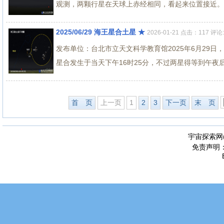
观测，两颗行星在天球上赤经相同，看起来位置接近。虽
2025/06/29 海王星合土星 ★
2026-01-21 点击：117 评论:
发布单位：台北市立天文科学教育馆2025年6月29
星合发生于当天下午16时25分，不过两星得等到午夜后
首 页
上一页
1
2
3
下一页
末 页
宇宙探索网
免责声明