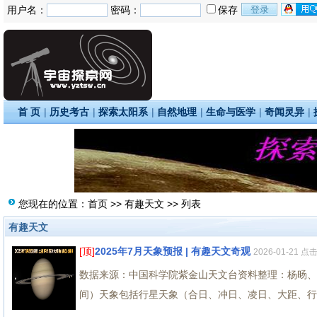
用户名：
密码：
保存
首 页
|
历史考古
|
探索太阳系
|
自然地理
|
生命与医学
|
奇闻灵异
|
您现在的位置：
首页
>>
有趣天文
>> 列表
有趣天文
[顶]
2025年7月天象预报 | 有趣天文奇观
2026-01-21 点
数据来源：中国科学院紫金山天文台资料整理：杨旸、高良超
间）天象包括行星天象（合日、冲日、凌日、大距、行星