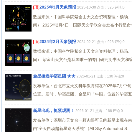
[顶]
2025年3月天象预报
2025-10-30 点击：325 评论:0
数据来源：中国科学院紫金山天文台资料整理：杨旸、高良超
间） 2025年2月4日，国际天文学联合会发布小行星命名
[顶]
2024年2月天象预报
2024-02-21 点击：928 评论:0
数据来源：中国科学院紫金山天文台资料整理：杨旸、高良超
间） 紫金山天文台是我国唯一的专门研究历书天文和编算
金星接近毕宿星团 ★★
2026-01-21 点击：130 评论:0
发布单位：台北市立天文科学教育馆在2025年7月中
位置。届时，毕宿星团、金星和「牛眼」位置的毕宿五将
新星出现，抓紧观测！
2026-01-21 点击：166 评论:0
发布单位：深圳市天文台一颗肉眼可见的新星出现在南天的豺
由“全天自动超新星巡天系统”（All Sky Automated S...