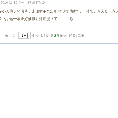
2016-11-16 点击：3719 评论:0
多令人惊讶的照片，比如前不久出现的“火箭青蛙”，当时米诺陶火箭正点
吹飞，这一幕正好被摄影师捕捉到了。 除...
页
末 页
页次:1/1页 共
2
条记录 10条/每页