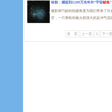
哈勃：捕捉到1100万光年外“宇宙
鲸鱼
”
摄影师巧妙的拍摄角度为我们带来了许
空，一只青蛙却被火箭强大的反冲气流
首 页
上一页
1
下一