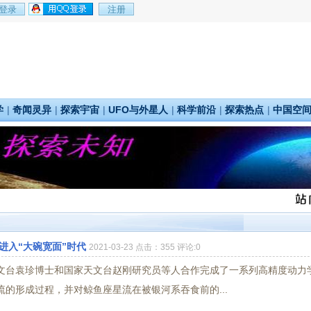
学
|
奇闻灵异
|
探索宇宙
|
UFO与外星人
|
科学前沿
|
探索热点
|
中国空
进入“大碗宽面”时代
2021-03-23 点击：355 评论:0
文台袁珍博士和国家天文台赵刚研究员等人合作完成了一系列高精度动力
的形成过程，并对鲸鱼座星流在被银河系吞食前的...