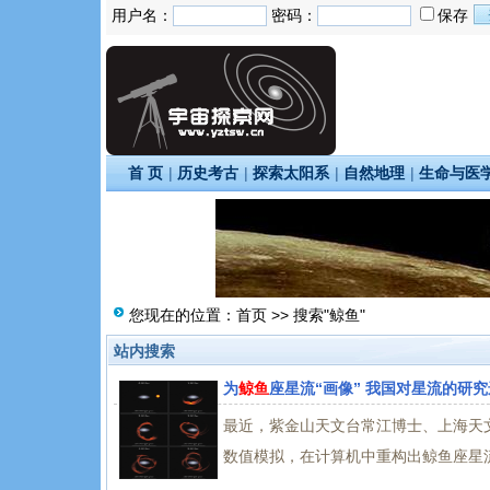
用户名：
密码：
保存
首 页
|
历史考古
|
探索太阳系
|
自然地理
|
生命与医
您现在的位置：
首页
>> 搜索"鲸鱼"
站内搜索
为
鲸鱼
座星流“画像” 我国对星流的研究
最近，紫金山天文台常江博士、上海天
数值模拟，在计算机中重构出鲸鱼座星流