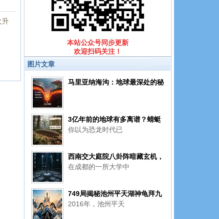
火升
本站公众号同步更新
欢迎扫码关注！
图片文章
马里亚纳海沟：地球最深处的秘
密，你了解多少？
3亿年前的地球有多离谱？蜻蜓
你以为恐龙时代已
比猫大，蝎子能怼狼……
西南交大庭院八卦阵暗藏玄机，
在成都的一所大学中
桃木剑立柱下究竟镇压着怎样的
秘密呢
749局揭秘池州平天湖神龟拜九
2016年，池州平天
华秘闻