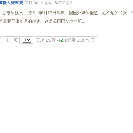
里摄入很重要
2017-06-13 点击：547 评论:0
新浪科技讯 北京时间6月13日消息，据国外媒体报道，在不远的将来，
丝毫看不出岁月的痕迹。这是美国国立老年研...
页
末 页
页次:1/1页 共
2
条记录 10条/每页