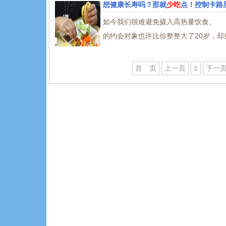
想健康长寿吗？那就
少吃
点！控制卡路
如今我们很难避免摄入高热量饮食。 
的约会对象也许比你整整大了20岁，却
首 页
上一页
1
下一