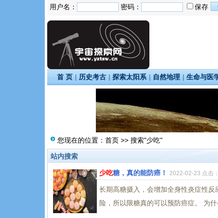
用户名：
密码：
保存
首 页
|
历史考古
|
探索太阳系
|
自然地理
|
生命与医
您现在的位置：
首页
>> 搜索"少吃"
站内搜索
少吃
糖，真的能防癌！
2022-02-23 点击
长期高糖摄入，会增加全身性炎症性反
险，所以限糖真的可以预防癌症。 为什么