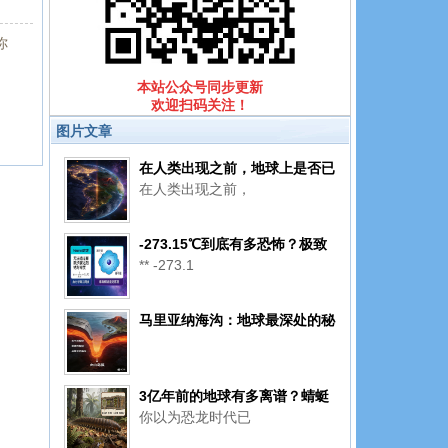
你
本站公众号同步更新
欢迎扫码关注！
图片文章
在人类出现之前，地球上是否已
在人类出现之前，
有过一个文明？
-273.15℃到底有多恐怖？极致
** -273.1
寒冷里，连时间都快「冻僵」了
马里亚纳海沟：地球最深处的秘
密，你了解多少？
3亿年前的地球有多离谱？蜻蜓
你以为恐龙时代已
比猫大，蝎子能怼狼……