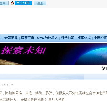
学
|
奇闻灵异
|
探索宇宙
|
UFO与外星人
|
科学前沿
|
探索热点
|
中国空
：365 评论:0
应，比如糖尿病、痤疮、龋齿、肥胖，但很多人不知道高糖也会增加患癌
高糖摄入， 会增加患癌风险？ 复旦大学附...