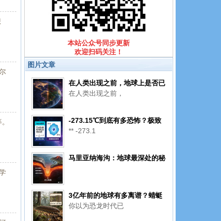
想
本站公众号同步更新
欢迎扫码关注！
图片文章
贝尔
在人类出现之前，地球上是否已
在人类出现之前，
有过一个文明？
-273.15℃到底有多恐怖？极致
等。
** -273.1
寒冷里，连时间都快「冻僵」了
马里亚纳海沟：地球最深处的秘
密，你了解多少？
学
3亿年前的地球有多离谱？蜻蜓
你以为恐龙时代已
比猫大，蝎子能怼狼……