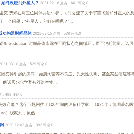
，始终没碰到外星人？
2021-12-16 点击：661 评论:0
恩里克.费米在与三位同伴共进午餐，同时交流了关于宇宙飞船和外星人的
一个问题：“外星人，它们在哪呢？”...
成功构造时间晶体
2021-08-15 点击：538 评论:0
e 导语/Introduction 时间晶体永远在不同状态之间循环，而不消耗能量。诺
.
2021-03-10 点击：529 评论:0
疗由基因变异引起的疾病，如肌肉营养不良症、先天性失明、甚至某些癌症等
的诺贝尔化学奖被颁给生物...
点击：498 评论:0
效产能？这个问题困扰了100年间的许多科学家。 1921年，德国著名医
rg）观察到，虽然...
网
2020-12-02 点击：392 评论:0