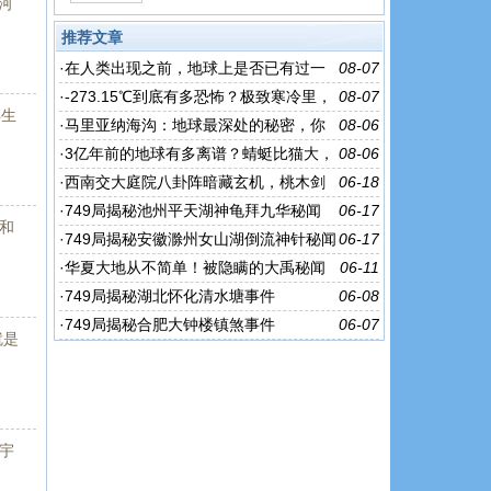
河
推荐文章
·
在人类出现之前，地球上是否已有过一
08-07
个文明？
·
-273.15℃到底有多恐怖？极致寒冷里，
08-07
再生
连时间都快「冻僵」了
·
马里亚纳海沟：地球最深处的秘密，你
08-06
了解多少？
·
3亿年前的地球有多离谱？蜻蜓比猫大，
08-06
蝎子能怼狼……
·
西南交大庭院八卦阵暗藏玄机，桃木剑
06-18
立柱下究竟镇压着怎样的秘密呢
·
749局揭秘池州平天湖神龟拜九华秘闻
06-17
计和
·
749局揭秘安徽滁州女山湖倒流神针秘闻
06-17
·
华夏大地从不简单！被隐瞒的大禹秘闻
06-11
·
749局揭秘湖北怀化清水塘事件
06-08
·
749局揭秘合肥大钟楼镇煞事件
06-07
就是
宇