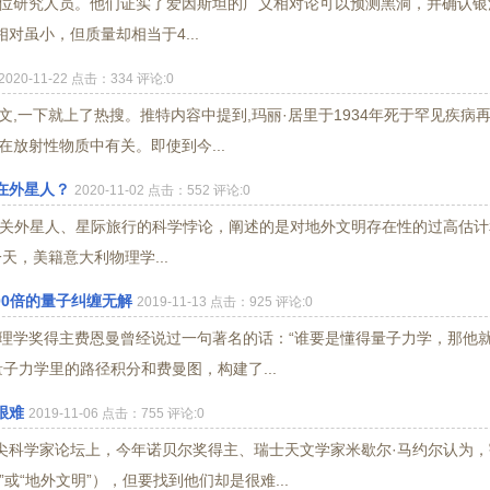
位研究人员。他们证实了爱因斯坦的广义相对论可以预测黑洞，并确认银
对虽小，但质量却相当于4...
2020-11-22 点击：334 评论:0
文,一下就上了热搜。推特内容中提到,玛丽·居里于1934年死于罕见疾病
在放射性物质中有关。即使到今...
在外星人？
2020-11-02 点击：552 评论:0
）是一个有关外星人、星际旅行的科学悖论，阐述的是对地外文明存在性的过高估
天，美籍意大利物理学...
000倍的量子纠缠无解
2019-11-13 点击：925 评论:0
物理学奖得主费恩曼曾经说过一句著名的话：“谁要是懂得量子力学，那他
子力学里的路径积分和费曼图，构建了...
很难
2019-11-06 点击：755 评论:0
尖科学家论坛上，今年诺贝尔奖得主、瑞士天文学家米歇尔·马约尔认为，
或“地外文明”），但要找到他们却是很难...