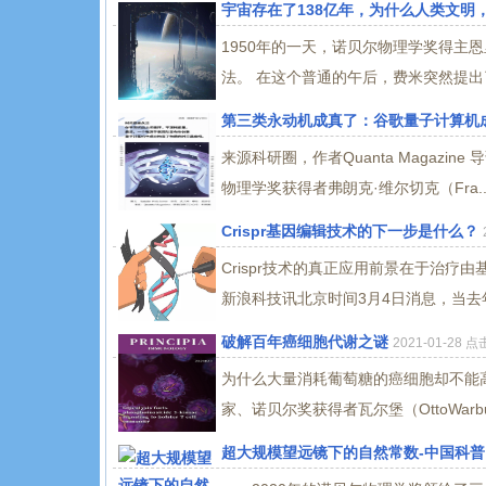
宇宙存在了138亿年，为什么人类文明
1950年的一天，诺贝尔物理学奖得主
法。 在这个普通的午后，费米突然提出了
第三类永动机成真了：谷歌量子计算机
来源科研圈，作者Quanta Magazin
物理学奖获得者弗朗克·维尔切克（Fra..
Crispr基因编辑技术的下一步是什么？
Crispr技术的真正应用前景在于治
新浪科技讯北京时间3月4日消息，当去年
破解百年癌细胞代谢之谜
2021-01-28 
为什么大量消耗葡萄糖的癌细胞却不能高
家、诺贝尔奖获得者瓦尔堡（OttoWarbu
超大规模望远镜下的自然常数-中国科普