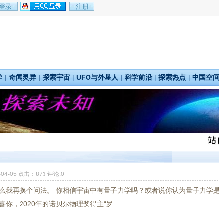
学
|
奇闻灵异
|
探索宇宙
|
UFO与外星人
|
科学前沿
|
探索热点
|
中国空
-04-05 点击：873 评论:0
那么我再换个问法。 你相信宇宙中有量子力学吗？或者说你认为量子力学
，2020年的诺贝尔物理奖得主“罗...