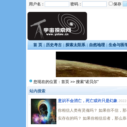
用户名：
密码：
保存
首 页
|
历史考古
|
探索太阳系
|
自然地理
|
生命与医
您现在的位置：
首页
>> 搜索"诺贝尔"
站内搜索
意识不会消亡，死亡或许只是幻象
2022
你相信人类有灵魂吗？ 如果你不信，
实存在的吗？ 如果你相信后者，那么恭喜你