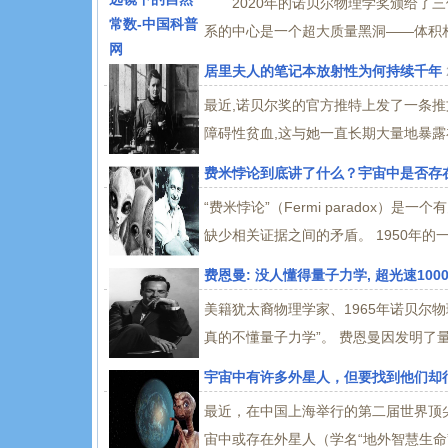
2020年的诺贝尔物理学奖颁给了三
系的中心是一个超大质量黑洞——体积相
居里夫人的笔记本放射性为何持续千年
最近,诺贝尔奖的官方推特上发了一条推
障碍性贫血,这与她一直长期大量地暴露
费米悖论到底讲了什么？宇宙中是否存
“费米悖论”（Fermi paradox
缺少相关证据之间的矛盾。 1950年的一
费恩曼: 没人懂得量子力学, 超光速10
美籍犹太裔物理学家、1965年诺贝尔
真的不懂量子力学”。 费恩曼因发明了量
宇宙中有许多外星人，但要找到他们却
最近，在中国上海举行的第二届世界顶
宙中或存在外星人（学名“地外智慧生命”